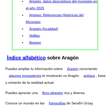
Angüés, datos descriptivos del municipio en
el año 2025
Angües: Referencias Históricas del
Municipio
Angüés (localidad)
Velillas
Bespen
Índice alfabético
sobre Aragón
Puedes ampliar tu información sobre
Aragón
recorriendo
algunos monasterios
te mostrarán un Aragón
antiguo
, base
y cimiento de la realidad actual.
Puedes apreciar una
flora silvestre
rica y diversa.
Conoce un mundo en las
fotografías
de Serafín Urzay.