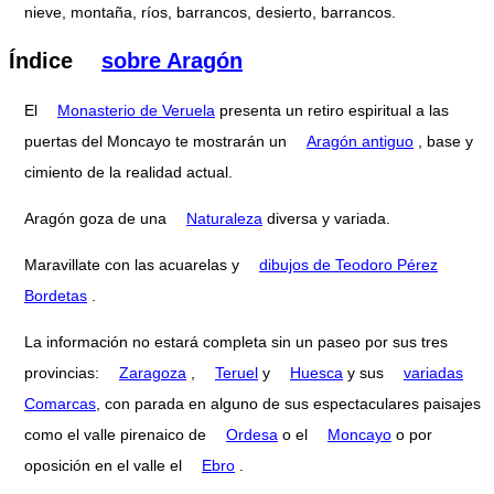
nieve, montaña, ríos, barrancos, desierto, barrancos.
Índice
sobre Aragón
El
Monasterio de Veruela
presenta un retiro espiritual a las
puertas del Moncayo te mostrarán un
Aragón antiguo
, base y
cimiento de la realidad actual.
Aragón goza de una
Naturaleza
diversa y variada.
Maravillate con las acuarelas y
dibujos de Teodoro Pérez
Bordetas
.
La información no estará completa sin un paseo por sus tres
provincias:
Zaragoza
,
Teruel
y
Huesca
y sus
variadas
Comarcas
, con parada en alguno de sus espectaculares paisajes
como el valle pirenaico de
Ordesa
o el
Moncayo
o por
oposición en el valle el
Ebro
.