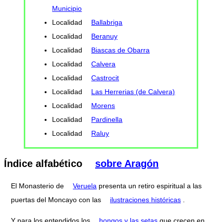
Municipio
Localidad
Ballabriga
Localidad
Beranuy
Localidad
Biascas de Obarra
Localidad
Calvera
Localidad
Castrocit
Localidad
Las Herrerias (de Calvera)
Localidad
Morens
Localidad
Pardinella
Localidad
Raluy
Índice alfabético
sobre Aragón
El Monasterio de
Veruela
presenta un retiro espiritual a las
puertas del Moncayo con las
ilustraciones históricas
.
Y para los entendidos los
hongos y las setas
que crecen en