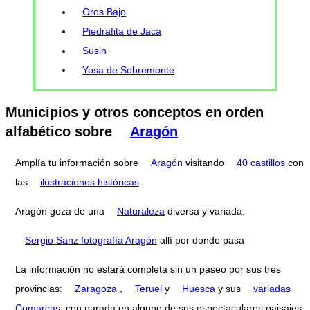
Oros Bajo
Piedrafita de Jaca
Susin
Yosa de Sobremonte
Municipios y otros conceptos en orden
alfabético sobre
Aragón
Amplía tu información sobre
Aragón
visitando
40 castillos
con
las
ilustraciones históricas
.
Aragón goza de una
Naturaleza
diversa y variada.
Sergio Sanz fotografía Aragón
allí por donde pasa
La información no estará completa sin un paseo por sus tres
provincias:
Zaragoza
,
Teruel
y
Huesca
y sus
variadas
Comarcas
, con parada en alguno de sus espectaculares paisajes