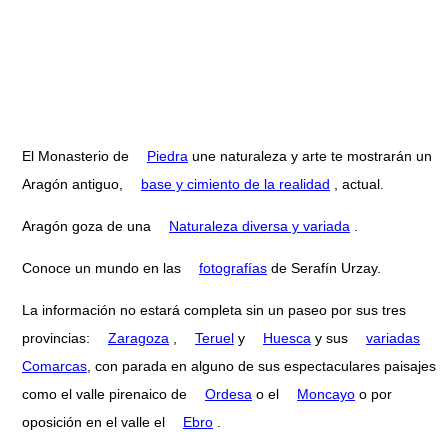
El Monasterio de
Piedra
une naturaleza y arte te mostrarán un
Aragón antiguo,
base y cimiento de la realidad
, actual.
Aragón goza de una
Naturaleza diversa y variada
.
Conoce un mundo en las
fotografías
de Serafín Urzay.
La información no estará completa sin un paseo por sus tres
provincias:
Zaragoza
,
Teruel
y
Huesca
y sus
variadas
Comarcas
, con parada en alguno de sus espectaculares paisajes
como el valle pirenaico de
Ordesa
o el
Moncayo
o por
oposición en el valle el
Ebro
.