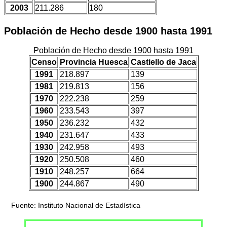
2003
211.286
180
Población de Hecho desde 1900 hasta 1991
Población de Hecho desde 1900 hasta 1991
Censo
Provincia Huesca
Castiello de Jaca
1991
218.897
139
1981
219.813
156
1970
222.238
259
1960
233.543
397
1950
236.232
432
1940
231.647
433
1930
242.958
493
1920
250.508
460
1910
248.257
664
1900
244.867
490
Fuente: Instituto Nacional de Estadística