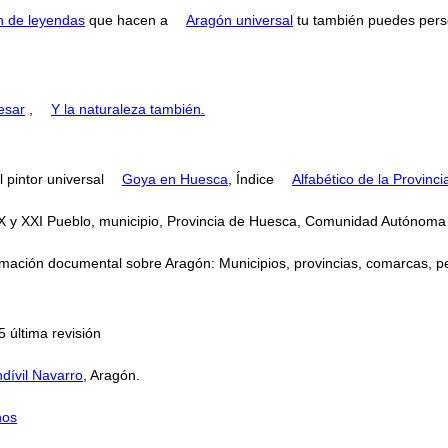
n de leyendas
que hacen a
Aragón universal
tu también puedes perse
esar
,
Y la naturaleza también.
 pintor universal
Goya en Huesca
, Índice
Alfabético de la Provinc
s XX y XXI Pueblo, municipio, Provincia de Huesca, Comunidad Autónom
mación documental sobre Aragón: Municipios, provincias, comarcas, perso
 última revisión
dívil Navarro
, Aragón.
nos