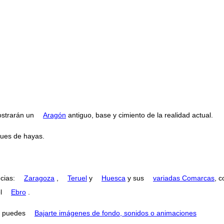
strarán un
Aragón
antiguo, base y cimiento de la realidad actual.
ues de hayas.
ncias:
Zaragoza
,
Teruel
y
Huesca
y sus
variadas Comarcas
, 
el
Ebro
.
puedes
Bajarte imágenes de fondo, sonidos o animaciones