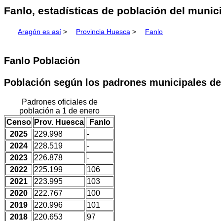
Fanlo, estadísticas de población del munic
Aragón es así
>
Provincia Huesca
>
Fanlo
Fanlo Población
Población según los padrones municipales de
Padrones oficiales de
población a 1 de enero
Censo
Prov. Huesca
Fanlo
2025
229.998
-
2024
228.519
-
2023
226.878
-
2022
225.199
106
2021
223.995
103
2020
222.767
100
2019
220.996
101
2018
220.653
97