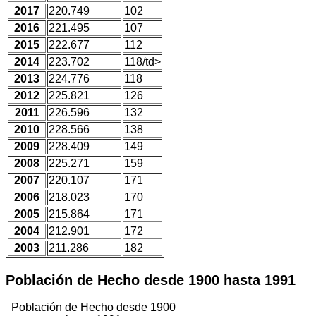
2017
220.749
102
2016
221.495
107
2015
222.677
112
2014
223.702
118/td>
2013
224.776
118
2012
225.821
126
2011
226.596
132
2010
228.566
138
2009
228.409
149
2008
225.271
159
2007
220.107
171
2006
218.023
170
2005
215.864
171
2004
212.901
172
2003
211.286
182
Población de Hecho desde 1900 hasta 1991
Población de Hecho desde 1900