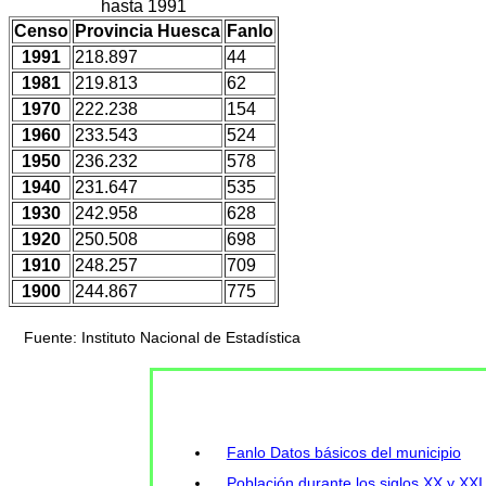
hasta 1991
Censo
Provincia Huesca
Fanlo
1991
218.897
44
1981
219.813
62
1970
222.238
154
1960
233.543
524
1950
236.232
578
1940
231.647
535
1930
242.958
628
1920
250.508
698
1910
248.257
709
1900
244.867
775
Fuente: Instituto Nacional de Estadística
Fanlo Datos básicos del municipio
Población durante los siglos XX y XXI