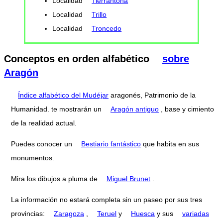
Localidad
Tierrantona
Localidad
Trillo
Localidad
Troncedo
Conceptos en orden alfabético
sobre
Aragón
Índice alfabético del Mudéjar
aragonés, Patrimonio de la
Humanidad. te mostrarán un
Aragón antiguo
, base y cimiento
de la realidad actual.
Puedes conocer un
Bestiario fantástico
que habita en sus
monumentos.
Mira los dibujos a pluma de
Miguel Brunet
.
La información no estará completa sin un paseo por sus tres
provincias:
Zaragoza
,
Teruel
y
Huesca
y sus
variadas