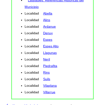
Laspaúles: Referencias Históricas del
Municipio
Localidad
Abella
Localidad
Alins
Localidad
Ardanue
Localidad
Denuy
Localidad
Espes
Localidad
Espes Alto
Localidad
Llagunas
Localidad
Neril
Localidad
Piedrafita
Localidad
Rins
Localidad
Suils
Localidad
Vilaplana
Localidad
Villarrue