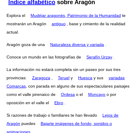
Índice alfabético
sobre Aragón
Explora el
Mudéjar aragonés, Patrimonio de la Humanidad
te
mostrarán un Aragón
antiguo
, base y cimiento de la realidad
actual.
Aragón goza de una
Naturaleza diversa y variada
.
Conoce un mundo en las fotografías de
Serafín Urzay
.
La información no estará completa sin un paseo por sus tres
provincias:
Zaragoza
,
Teruel
y
Huesca
y sus
variadas
Comarcas
, con parada en alguno de sus espectaculares paisajes
como el valle pirenaico de
Ordesa
o el
Moncayo
o por
oposición en el valle el
Ebro
.
Si razones de trabajo o familiares te han llevado
Lejos de
Aragón
puedes
Bajarte imágenes de fondo, sonidos o
animaciones