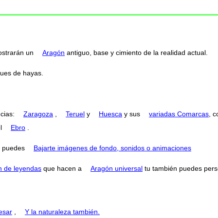
ostrarán un
Aragón
antiguo, base y cimiento de la realidad actual.
ques de hayas.
ncias:
Zaragoza
,
Teruel
y
Huesca
y sus
variadas Comarcas
, 
el
Ebro
.
puedes
Bajarte imágenes de fondo, sonidos o animaciones
n de leyendas
que hacen a
Aragón universal
tu también puedes perse
esar
,
Y la naturaleza también.