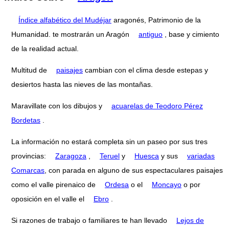
Índice alfabético del Mudéjar
aragonés, Patrimonio de la
Humanidad. te mostrarán un Aragón
antiguo
, base y cimiento
de la realidad actual.
Multitud de
paisajes
cambian con el clima desde estepas y
desiertos hasta las nieves de las montañas.
Maravillate con los dibujos y
acuarelas de Teodoro Pérez
Bordetas
.
La información no estará completa sin un paseo por sus tres
provincias:
Zaragoza
,
Teruel
y
Huesca
y sus
variadas
Comarcas
, con parada en alguno de sus espectaculares paisajes
como el valle pirenaico de
Ordesa
o el
Moncayo
o por
oposición en el valle el
Ebro
.
Si razones de trabajo o familiares te han llevado
Lejos de