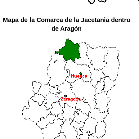
Mapa de la
Comarca de la Jacetania
dentro
de
Aragón