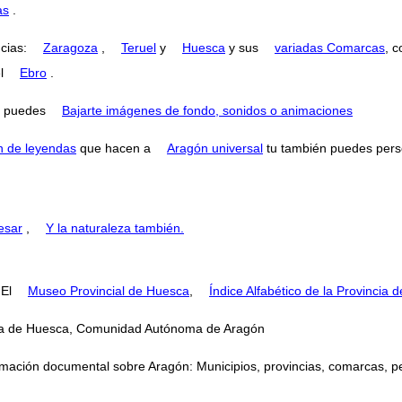
as
.
ncias:
Zaragoza
,
Teruel
y
Huesca
y sus
variadas Comarcas
, 
el
Ebro
.
puedes
Bajarte imágenes de fondo, sonidos o animaciones
n de leyendas
que hacen a
Aragón universal
tu también puedes perse
esar
,
Y la naturaleza también.
 El
Museo Provincial de Huesca
,
Índice Alfabético de la Provincia
incia de Huesca, Comunidad Autónoma de Aragón
mación documental sobre Aragón: Municipios, provincias, comarcas, perso