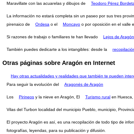
Maravillate con las acuarelas y dibujos de
Teodoro Pérez Bordet
La información no estará completa sin un paseo por sus tres provi
pirenaico de
Ordesa
o el
Moncayo
o por oposición en el valle 
Si razones de trabajo o familiares te han llevado
Lejos de Aragón
También puedes dedicarte a los intangibles: desde la
recopilació
Otras páginas sobre Aragón en Internet
Hay otras actualidades y realidades que también te pueden inter
Para seguir la evolución del
Aragonés de Aragón
Los
Pirineos
y la nieve en Aragón, El
Turismo rural
en Huesca,
Vilas del Turbon localidad del municipio Pueblo, municipio, Prov
El proyecto Aragón es así, es una recopilación de todo tipo de infor
fotografías, leyendas, para su publicación y difusión.