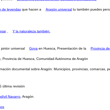
n de leyendas
que hacen a
Aragón universal
tu también puedes perse
esar
,
Y la naturaleza también.
l pintor universal
Goya
en Huesca, Presentación de la
Provincia d
ipio, Provincia de Huesca, Comunidad Autónoma de Aragón
mación documental sobre Aragón: Municipios, provincias, comarcas, perso
 última revisión
dívil Navarro
, Aragón.
nos