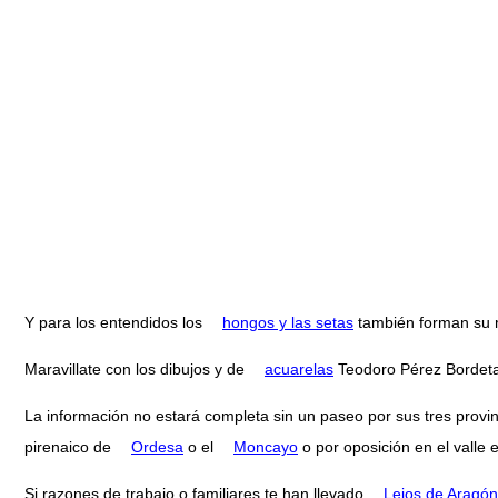
Y para los entendidos los
hongos y las setas
también forman su
Maravillate con los dibujos y de
acuarelas
Teodoro Pérez Bordeta
La información no estará completa sin un paseo por sus tres provi
pirenaico de
Ordesa
o el
Moncayo
o por oposición en el valle 
Si razones de trabajo o familiares te han llevado
Lejos de Aragón