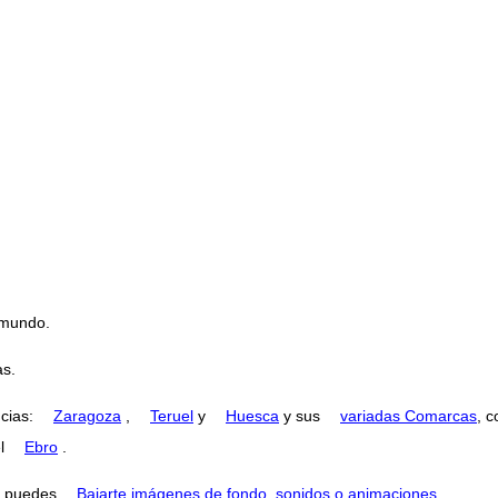
 mundo.
s.
ncias:
Zaragoza
,
Teruel
y
Huesca
y sus
variadas Comarcas
, 
el
Ebro
.
puedes
Bajarte imágenes de fondo, sonidos o animaciones