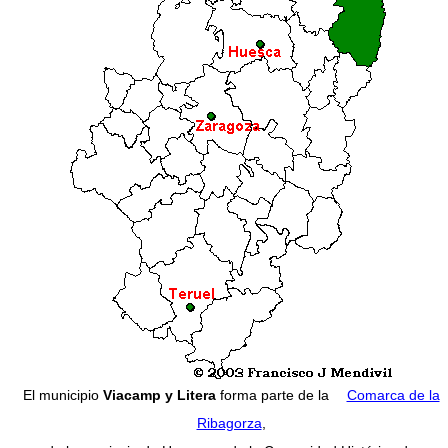
El municipio
Viacamp y Litera
forma parte de la
Comarca de la
Ribagorza
,