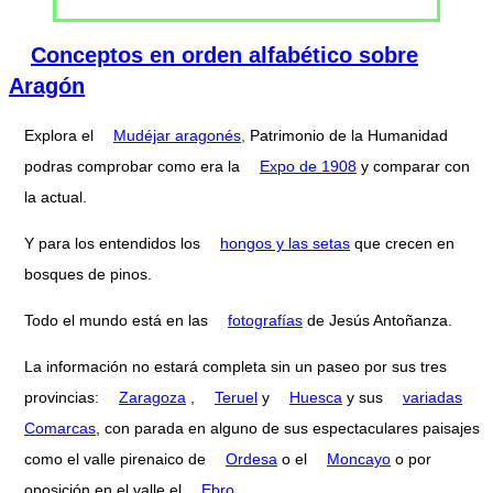
Conceptos en orden alfabético sobre
Aragón
Explora el
Mudéjar aragonés,
Patrimonio de la Humanidad
podras comprobar como era la
Expo de 1908
y comparar con
la actual.
Y para los entendidos los
hongos y las setas
que crecen en
bosques de pinos.
Todo el mundo está en las
fotografías
de Jesús Antoñanza.
La información no estará completa sin un paseo por sus tres
provincias:
Zaragoza
,
Teruel
y
Huesca
y sus
variadas
Comarcas
, con parada en alguno de sus espectaculares paisajes
como el valle pirenaico de
Ordesa
o el
Moncayo
o por
oposición en el valle el
Ebro
.