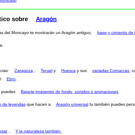
Municipio
tico sobre
Aragón
rtas del Moncayo te mostrarán un Aragón antiguo,
base y cimiento de 
e.
ncias:
Zaragoza
,
Teruel
y
Huesca
y sus
variadas Comarcas
, 
el
Ebro
.
puedes
Bajarte imágenes de fondo, sonidos o animaciones
n de leyendas
que hacen a
Aragón universal
tu también puedes perse
esar
,
Y la naturaleza también.