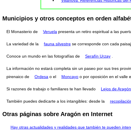
Villanova: Referencias Históricas del 
Municipios y otros conceptos en orden alfabé
El Monasterio de
Veruela
presenta un retiro espiritual a las pue
La variedad de la
fauna silvestre
se corresponde con cada paisaj
Conoce un mundo en las fotografías de
Serafín Urzay
.
La información no estará completa sin un paseo por sus tres provi
pirenaico de
Ordesa
o el
Moncayo
o por oposición en el valle 
Si razones de trabajo o familiares te han llevado
Lejos de Aragón
También puedes dedicarte a los intangibles: desde la
recopilació
Otras páginas sobre Aragón en Internet
Hay otras actualidades y realidades que también te pueden inter