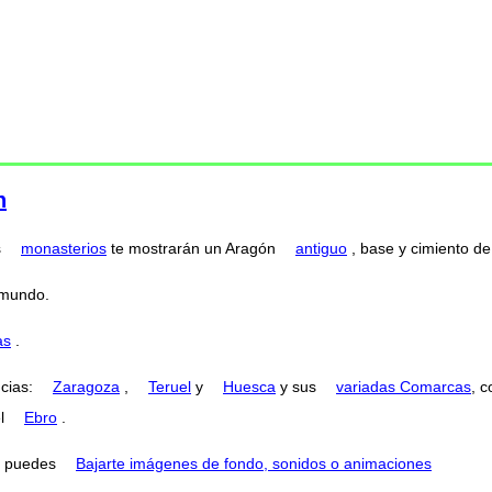
n
s
monasterios
te mostrarán un Aragón
antiguo
, base y cimiento de 
 mundo.
as
.
ncias:
Zaragoza
,
Teruel
y
Huesca
y sus
variadas Comarcas
, 
el
Ebro
.
puedes
Bajarte imágenes de fondo, sonidos o animaciones