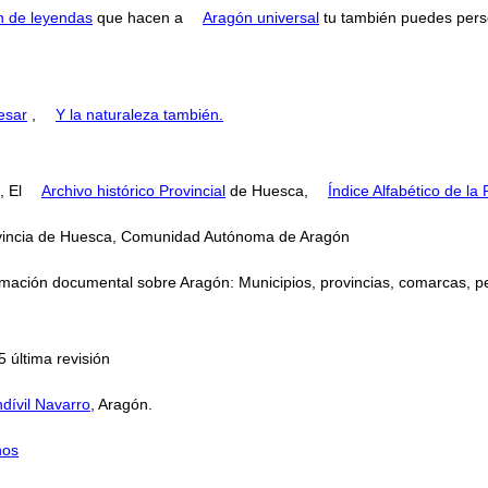
n de leyendas
que hacen a
Aragón universal
tu también puedes perse
esar
,
Y la naturaleza también.
, El
Archivo histórico Provincial
de Huesca,
Índice Alfabético de la
rovincia de Huesca, Comunidad Autónoma de Aragón
mación documental sobre Aragón: Municipios, provincias, comarcas, perso
 última revisión
dívil Navarro
, Aragón.
nos