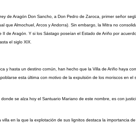
l rey de Aragón Don Sancho, a Don Pedro de Zaroca, primer señor seglar 
l que Almochuel, Arcos y Andorra). Sin embargo, la Mitra no consolida 
e II de Aragón. Y si los Sástago poseían el Estado de Ariño por acuerd
ta el siglo XIX.
ca y hasta un destino común, han hecho que la Villa de Ariño haya co
oblarse esta última con motivo de la expulsión de los moriscos en el s
y donde se alza hoy el Santuario Mariano de este nombre, es con justic
la en la que la explotación de sus lignitos destaca la importancia de 