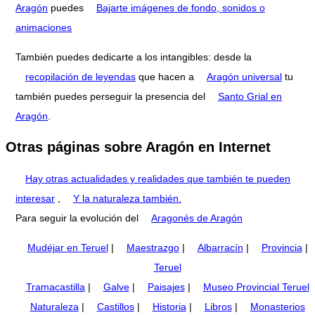
Aragón
puedes
Bajarte imágenes de fondo, sonidos o
animaciones
También puedes dedicarte a los intangibles: desde la
recopilación de leyendas
que hacen a
Aragón universal
tu
también puedes perseguir la presencia del
Santo Grial en
Aragón
.
Otras páginas sobre Aragón en Internet
Hay otras actualidades y realidades que también te pueden
interesar
,
Y la naturaleza también.
Para seguir la evolución del
Aragonés de Aragón
Mudéjar en Teruel
|
Maestrazgo
|
Albarracín
|
Provincia
|
Teruel
Tramacastilla
|
Galve
|
Paisajes
|
Museo Provincial Teruel
Naturaleza
|
Castillos
|
Historia
|
Libros
|
Monasterios