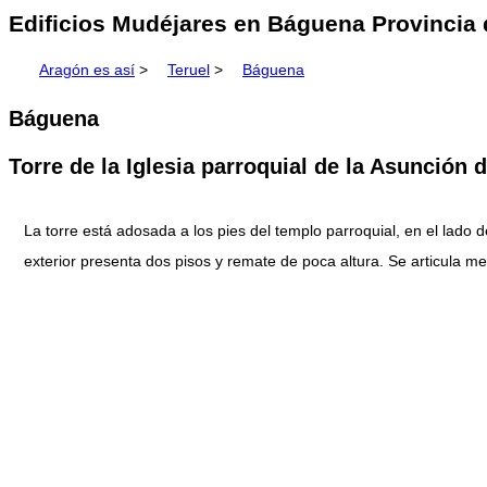
Edificios Mudéjares en Báguena Provincia 
Aragón es así
>
Teruel
>
Báguena
Báguena
Torre de la Iglesia parroquial de la Asunción
La torre está adosada a los pies del templo parroquial, en el lado d
exterior presenta dos pisos y remate de poca altura. Se articula m