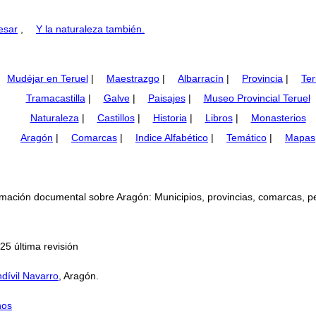
esar
,
Y la naturaleza también.
Mudéjar en Teruel
|
Maestrazgo
|
Albarracín
|
Provincia
|
Ter
Tramacastilla
|
Galve
|
Paisajes
|
Museo Provincial Teruel
Naturaleza
|
Castillos
|
Historia
|
Libros
|
Monasterios
Aragón
|
Comarcas
|
Indice Alfabético
|
Temático
|
Mapas
mación documental sobre Aragón: Municipios, provincias, comarcas, perso
25 última revisión
dívil Navarro
, Aragón.
nos