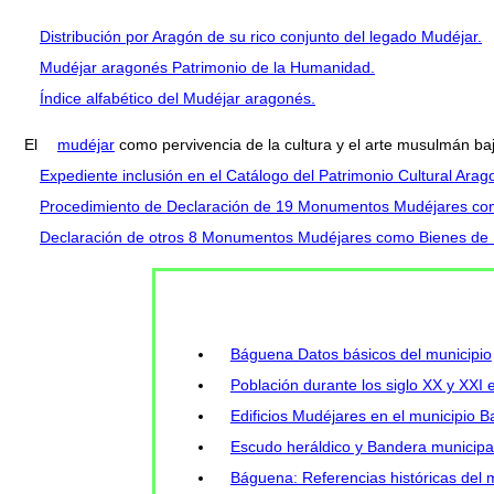
Distribución por Aragón de su rico conjunto del legado Mudéjar.
Mudéjar aragonés Patrimonio de la Humanidad.
Índice alfabético del Mudéjar aragonés.
El
mudéjar
como pervivencia de la cultura y el arte musulmán ba
Expediente inclusión en el Catálogo del Patrimonio Cultural Ara
Procedimiento de Declaración de 19 Monumentos Mudéjares como
Declaración de otros 8 Monumentos Mudéjares como Bienes de In
Báguena Datos básicos del municipio
Población durante los siglo XX y XXI
Edificios Mudéjares en el municipio 
Escudo heráldico y Bandera municip
Báguena: Referencias históricas del 