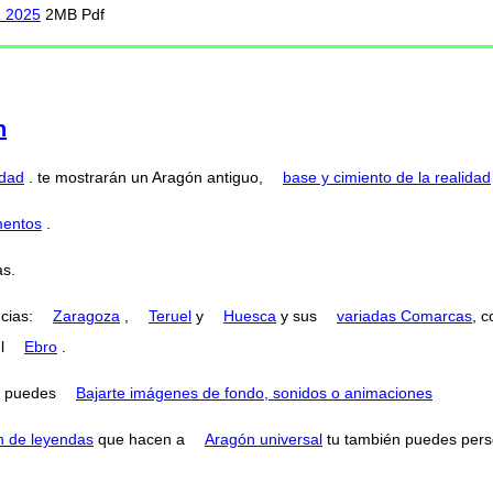
n 2025
2MB Pdf
n
idad
. te mostrarán un Aragón antiguo,
base y cimiento de la realidad
mentos
.
s.
ncias:
Zaragoza
,
Teruel
y
Huesca
y sus
variadas Comarcas
, 
el
Ebro
.
puedes
Bajarte imágenes de fondo, sonidos o animaciones
n de leyendas
que hacen a
Aragón universal
tu también puedes perse