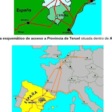
 esquemático de acceso a Provincia de Teruel
situada dentro de
A