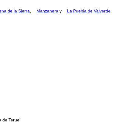
na de la Sierra
,
Manzanera
y
La Puebla de Valverde
.
a de Teruel