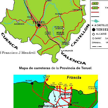
Mapa de carreteras
de la
Provincia de Teruel
.