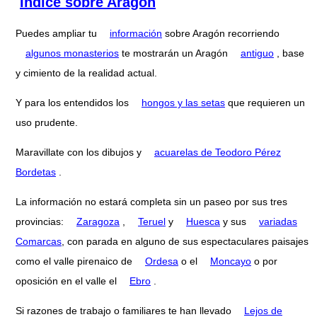
Índice sobre Aragón
Puedes ampliar tu
información
sobre Aragón recorriendo
algunos monasterios
te mostrarán un Aragón
antiguo
, base
y cimiento de la realidad actual.
Y para los entendidos los
hongos y las setas
que requieren un
uso prudente.
Maravillate con los dibujos y
acuarelas de Teodoro Pérez
Bordetas
.
La información no estará completa sin un paseo por sus tres
provincias:
Zaragoza
,
Teruel
y
Huesca
y sus
variadas
Comarcas
, con parada en alguno de sus espectaculares paisajes
como el valle pirenaico de
Ordesa
o el
Moncayo
o por
oposición en el valle el
Ebro
.
Si razones de trabajo o familiares te han llevado
Lejos de