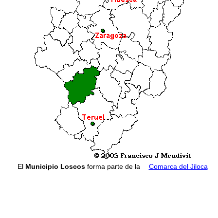
El
Municipio Loscos
forma parte de la
Comarca del Jiloca