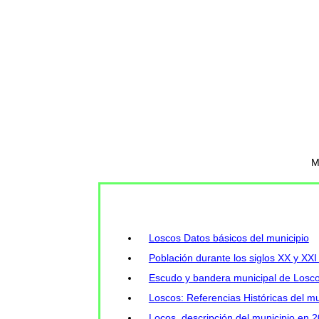
M
Loscos Datos básicos del municipio
Población durante los siglos XX y XXI
Escudo y bandera municipal de Losc
Loscos: Referencias Históricas del mu
Locos, descripción del municipio en 