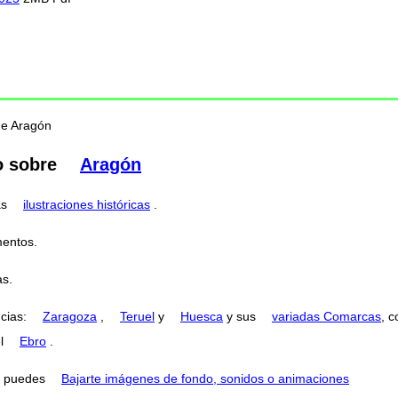
de Aragón
o sobre
Aragón
as
ilustraciones históricas
.
entos.
s.
ncias:
Zaragoza
,
Teruel
y
Huesca
y sus
variadas Comarcas
, 
el
Ebro
.
puedes
Bajarte imágenes de fondo, sonidos o animaciones