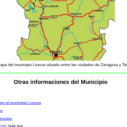
apa del municipio Loscos situado entre las ciudades de Zaragoza y Ter
Otras informaciones del Municipio
 en el municipio Loscos
os
nicipio
2025
2MB Pdf