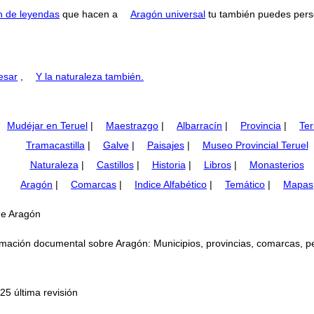
n de leyendas
que hacen a
Aragón universal
tu también puedes perse
esar
,
Y la naturaleza también.
Mudéjar en Teruel
|
Maestrazgo
|
Albarracín
|
Provincia
|
Ter
Tramacastilla
|
Galve
|
Paisajes
|
Museo Provincial Teruel
Naturaleza
|
Castillos
|
Historia
|
Libros
|
Monasterios
Aragón
|
Comarcas
|
Indice Alfabético
|
Temático
|
Mapas
de Aragón
mación documental sobre Aragón: Municipios, provincias, comarcas, perso
25 última revisión