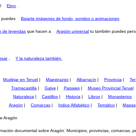
el
Ebro
.
puedes
Bajarte imágenes de fondo, sonidos o animaciones
n de leyendas
que hacen a
Aragón universal
tu también puedes perse
esar
,
Y la naturaleza también.
Mudéjar en Teruel
|
Maestrazgo
|
Albarracín
|
Provincia
|
Ter
Tramacastilla
|
Galve
|
Paisajes
|
Museo Provincial Teruel
Naturaleza
|
Castillos
|
Historia
|
Libros
|
Monasterios
Aragón
|
Comarcas
|
Indice Alfabético
|
Temático
|
Mapas
de Aragón
mación documental sobre Aragón: Municipios, provincias, comarcas, perso