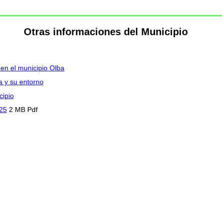
Otras informaciones del Municipio
 en el municipio Olba
a y su entorno
cipio
025
2 MB Pdf