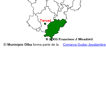
El
Municipio Olba
forma parte de la
Comarca Gudar-Javalambre