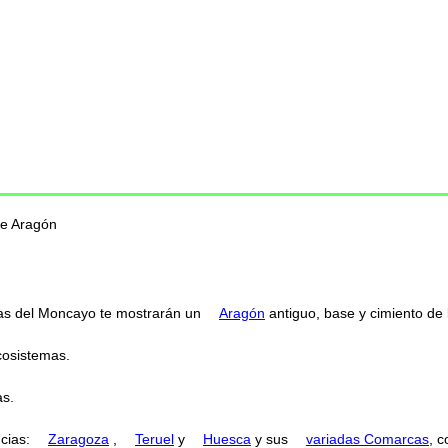
de Aragón
rtas del Moncayo te mostrarán un
Aragón
antiguo, base y cimiento de l
cosistemas.
as.
ncias:
Zaragoza
,
Teruel
y
Huesca
y sus
variadas Comarcas
, 