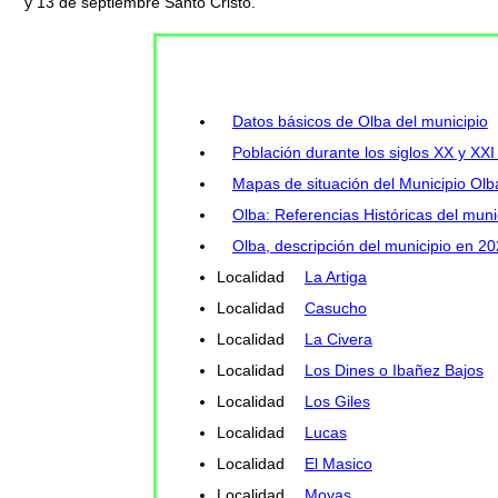
y 13 de septiembre Santo Cristo.
Datos básicos de Olba del municipio
Población durante los siglos XX y XXI
Mapas de situación del Municipio Olb
Olba: Referencias Históricas del muni
Olba, descripción del municipio en 2
Localidad
La Artiga
Localidad
Casucho
Localidad
La Civera
Localidad
Los Dines o Ibañez Bajos
Localidad
Los Giles
Localidad
Lucas
Localidad
El Masico
Localidad
Moyas