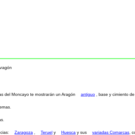
Aragón
ertas del Moncayo te mostrarán un Aragón
antiguo
, base y cimiento de 
temas.
s.
ncias:
Zaragoza
,
Teruel
y
Huesca
y sus
variadas Comarcas
, 