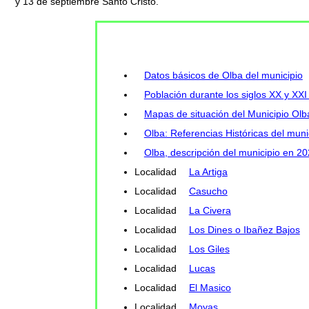
y 13 de septiembre Santo Cristo.
Datos básicos de Olba del municipio
Población durante los siglos XX y XXI
Mapas de situación del Municipio Olb
Olba: Referencias Históricas del muni
Olba, descripción del municipio en 2
Localidad
La Artiga
Localidad
Casucho
Localidad
La Civera
Localidad
Los Dines o Ibañez Bajos
Localidad
Los Giles
Localidad
Lucas
Localidad
El Masico
Localidad
Moyas