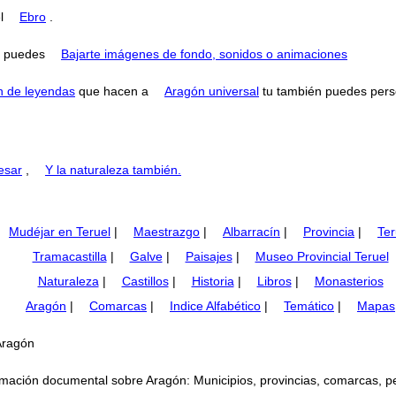
el
Ebro
.
puedes
Bajarte imágenes de fondo, sonidos o animaciones
n de leyendas
que hacen a
Aragón universal
tu también puedes perse
esar
,
Y la naturaleza también.
Mudéjar en Teruel
|
Maestrazgo
|
Albarracín
|
Provincia
|
Ter
Tramacastilla
|
Galve
|
Paisajes
|
Museo Provincial Teruel
Naturaleza
|
Castillos
|
Historia
|
Libros
|
Monasterios
Aragón
|
Comarcas
|
Indice Alfabético
|
Temático
|
Mapas
Aragón
mación documental sobre Aragón: Municipios, provincias, comarcas, perso