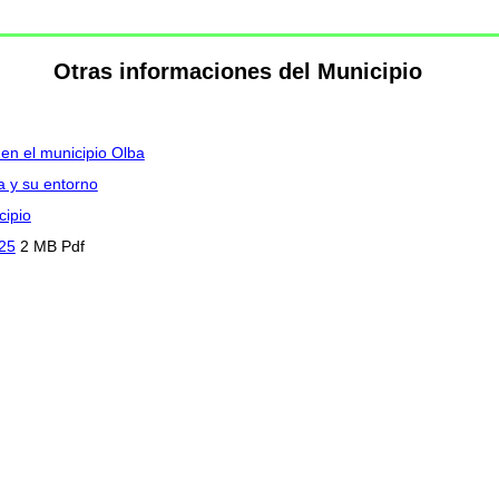
Otras informaciones del Municipio
 en el municipio Olba
a y su entorno
cipio
025
2 MB Pdf