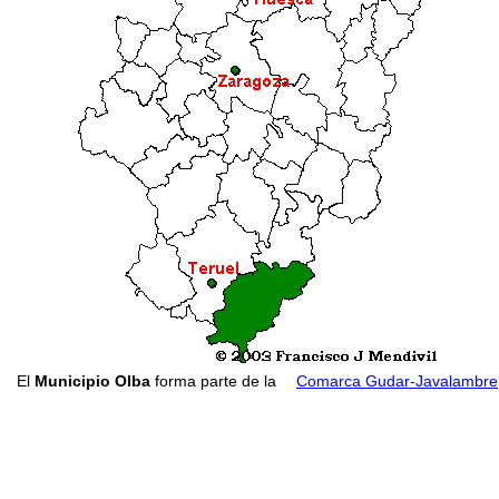
El
Municipio Olba
forma parte de la
Comarca Gudar-Javalambre