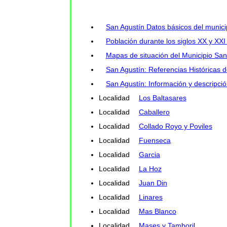
San Agustín Datos básicos del munici
Población durante los siglos XX y XXI
Mapas de situación del Municipio Sa
San Agustín: Referencias Históricas d
San Agustín: Información y descripció
Localidad
Los Baltasares
Localidad
Caballero
Localidad
Collado Royo y Poviles
Localidad
Fuenseca
Localidad
Garcia
Localidad
La Hoz
Localidad
Juan Din
Localidad
Linares
Localidad
Mas Blanco
Localidad
Mases y Tamboril