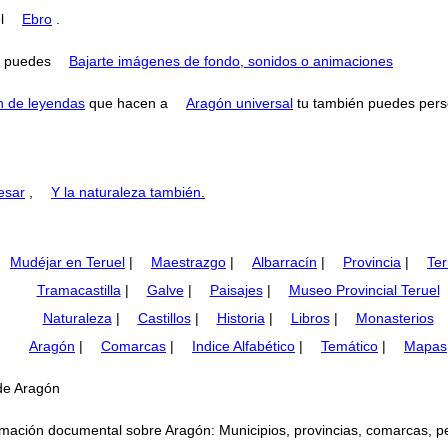
el
Ebro
.
puedes
Bajarte imágenes de fondo, sonidos o animaciones
n de leyendas
que hacen a
Aragón universal
tu también puedes perse
esar
,
Y la naturaleza también.
Mudéjar en Teruel
|
Maestrazgo
|
Albarracín
|
Provincia
|
Ter
Tramacastilla
|
Galve
|
Paisajes
|
Museo Provincial Teruel
Naturaleza
|
Castillos
|
Historia
|
Libros
|
Monasterios
Aragón
|
Comarcas
|
Indice Alfabético
|
Temático
|
Mapas
de Aragón
mación documental sobre Aragón: Municipios, provincias, comarcas, perso