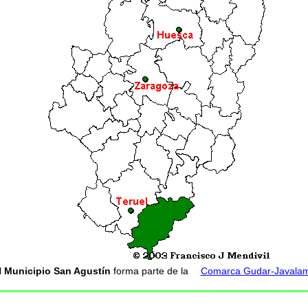
l
Municipio San Agustín
forma parte de la
Comarca Gudar-Javala