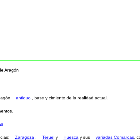
de Aragón
Aragón
antiguo
, base y cimiento de la realidad actual.
entos.
as
.
ncias:
Zaragoza
,
Teruel
y
Huesca
y sus
variadas Comarcas
, 