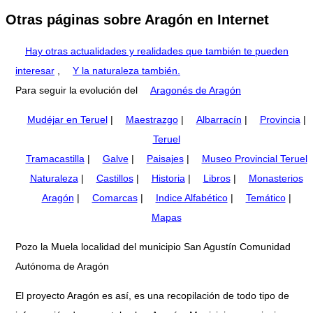
Otras páginas sobre Aragón en Internet
Hay otras actualidades y realidades que también te pueden
interesar
,
Y la naturaleza también.
Para seguir la evolución del
Aragonés de Aragón
Mudéjar en Teruel
|
Maestrazgo
|
Albarracín
|
Provincia
|
Teruel
Tramacastilla
|
Galve
|
Paisajes
|
Museo Provincial Teruel
Naturaleza
|
Castillos
|
Historia
|
Libros
|
Monasterios
Aragón
|
Comarcas
|
Indice Alfabético
|
Temático
|
Mapas
Pozo la Muela localidad del municipio San Agustín Comunidad
Autónoma de Aragón
El proyecto Aragón es así, es una recopilación de todo tipo de