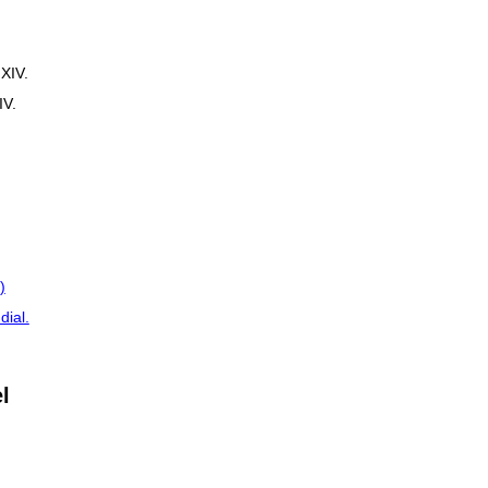
XIV.
IV.
)
dial.
l