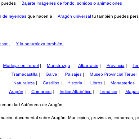
puedes
Bajarte imágenes de fondo, sonidos o animaciones
n de leyendas
que hacen a
Aragón universal
tu también puedes perse
esar
,
Y la naturaleza también.
Mudéjar en Teruel
|
Maestrazgo
|
Albarracín
|
Provincia
|
Ter
Tramacastilla
|
Galve
|
Paisajes
|
Museo Provincial Teruel
Naturaleza
|
Castillos
|
Historia
|
Libros
|
Monasterios
Aragón
|
Comarcas
|
Indice Alfabético
|
Temático
|
Mapas
n Comunidad Autónoma de Aragón
mación documental sobre Aragón: Municipios, provincias, comarcas, perso