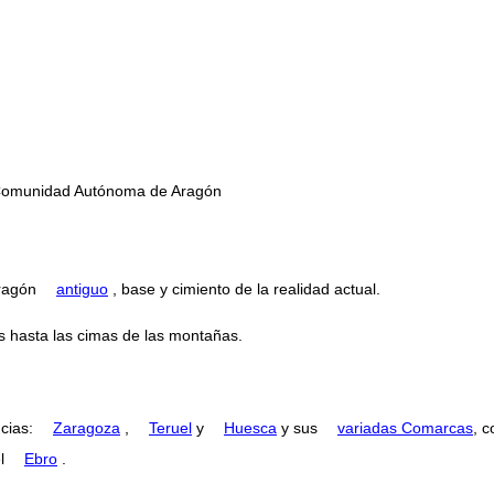
n Comunidad Autónoma de Aragón
Aragón
antiguo
, base y cimiento de la realidad actual.
s hasta las cimas de las montañas.
ncias:
Zaragoza
,
Teruel
y
Huesca
y sus
variadas Comarcas
, 
el
Ebro
.