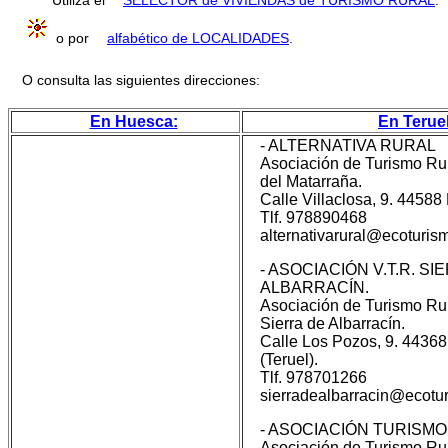
Utiliza el
SELECTOR de VIVIENDAS de TURISMO RURAL
.
o por
alfabético de LOCALIDADES
.
O consulta las siguientes direcciones:
En Huesca:
En Teruel
- ALTERNATIVA RURAL
Asociación de Turismo Ru
del Matarraña.
Calle Villaclosa, 9. 44588 
Tlf. 978890468
alternativarural@ecoturi
- ASOCIACIÓN V.T.R. SI
ALBARRACÍN.
Asociación de Turismo Ru
Sierra de Albarracín.
Calle Los Pozos, 9. 4436
(Teruel).
Tlf. 978701266
sierradealbarracin@ecot
- ASOCIACIÓN TURISMO
Asociación de Turismo Ru