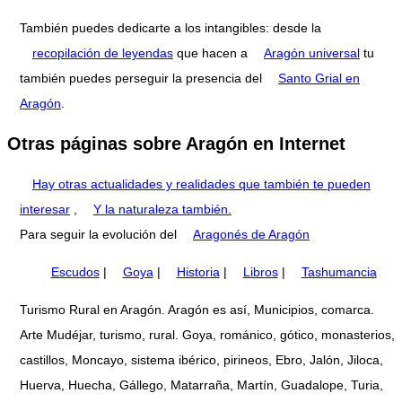
También puedes dedicarte a los intangibles: desde la
recopilación de leyendas
que hacen a
Aragón universal
tu
también puedes perseguir la presencia del
Santo Grial en
Aragón
.
Otras páginas sobre Aragón en Internet
Hay otras actualidades y realidades que también te pueden
interesar
,
Y la naturaleza también.
Para seguir la evolución del
Aragonés de Aragón
Escudos
|
Goya
|
Historia
|
Libros
|
Tashumancia
Turismo Rural en Aragón. Aragón es así, Municipios, comarca.
Arte Mudéjar, turismo, rural. Goya, románico, gótico, monasterios,
castillos, Moncayo, sistema ibérico, pirineos, Ebro, Jalón, Jiloca,
Huerva, Huecha, Gállego, Matarraña, Martín, Guadalope, Turia,