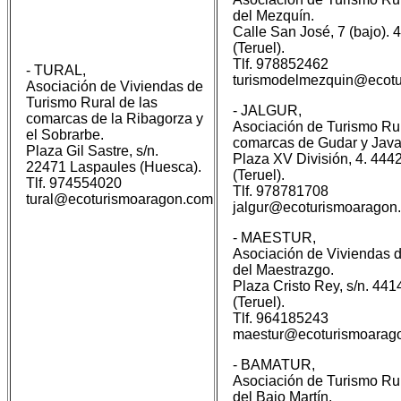
del Mezquín.
Calle San José, 7 (bajo). 4
(Teruel).
Tlf. 978852462
- TURAL,
turismodelmezquin@ecot
Asociación de Viviendas de
Turismo Rural de las
- JALGUR,
comarcas de la Ribagorza y
Asociación de Turismo Rur
el Sobrarbe.
comarcas de Gudar y Java
Plaza Gil Sastre, s/n.
Plaza XV División, 4. 44
22471 Laspaules (Huesca).
(Teruel).
Tlf. 974554020
Tlf. 978781708
tural@ecoturismoaragon.com
jalgur@ecoturismoaragon
- MAESTUR,
Asociación de Viviendas 
del Maestrazgo.
Plaza Cristo Rey, s/n. 441
(Teruel).
Tlf. 964185243
maestur@ecoturismoarag
- BAMATUR,
Asociación de Turismo Ru
del Bajo Martín.