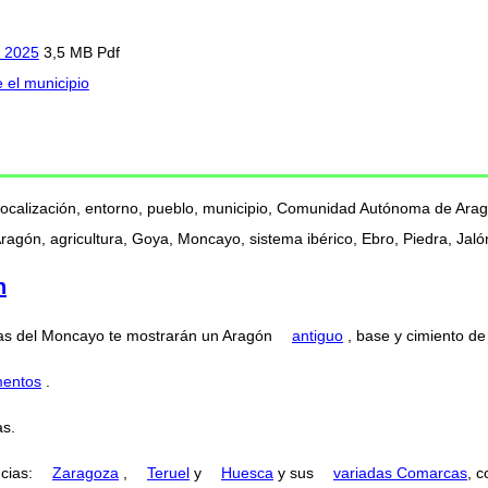
n 2025
3,5 MB Pdf
e el municipio
, localización, entorno, pueblo, municipio, Comunidad Autónoma de Ar
agón, agricultura, Goya, Moncayo, sistema ibérico, Ebro, Piedra, Jaló
n
ertas del Moncayo te mostrarán un Aragón
antiguo
, base y cimiento de 
mentos
.
s.
ncias:
Zaragoza
,
Teruel
y
Huesca
y sus
variadas Comarcas
, 