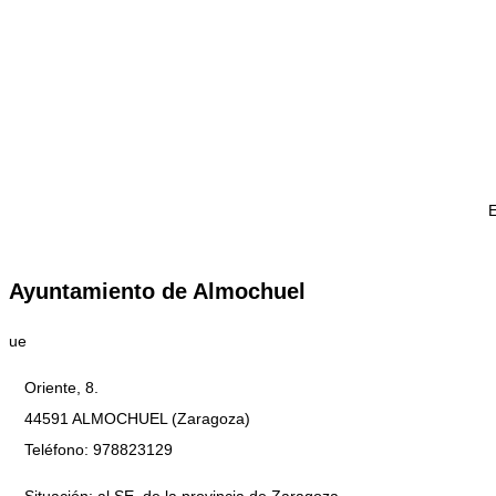
Ayuntamiento de Almochuel
ue
Oriente, 8.
44591 ALMOCHUEL (Zaragoza)
Teléfono: 978823129
Situación: al SE. de la provincia de Zaragoza.