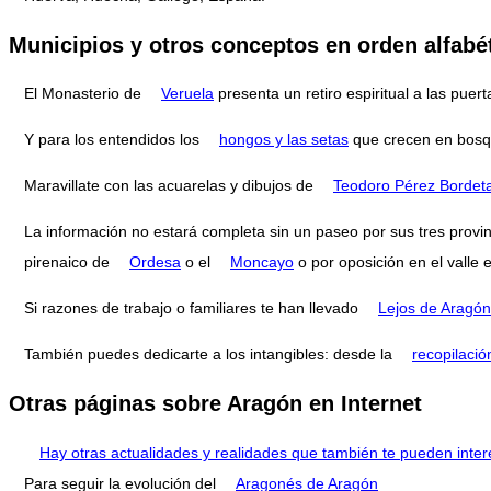
Municipios y otros conceptos en orden alfabé
El Monasterio de
Veruela
presenta un retiro espiritual a las pu
Y para los entendidos los
hongos y las setas
que crecen en bosq
Maravillate con las acuarelas y dibujos de
Teodoro Pérez Bordet
La información no estará completa sin un paseo por sus tres provi
pirenaico de
Ordesa
o el
Moncayo
o por oposición en el valle 
Si razones de trabajo o familiares te han llevado
Lejos de Aragón
También puedes dedicarte a los intangibles: desde la
recopilació
Otras páginas sobre Aragón en Internet
Hay otras actualidades y realidades que también te pueden inter
Para seguir la evolución del
Aragonés de Aragón