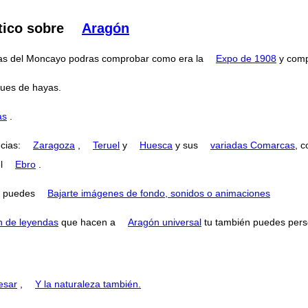
tico sobre
Aragón
ertas del Moncayo podras comprobar como era la
Expo de 1908
y compa
ues de hayas.
as
.
ncias:
Zaragoza
,
Teruel
y
Huesca
y sus
variadas Comarcas
, 
el
Ebro
.
puedes
Bajarte imágenes de fondo, sonidos o animaciones
n de leyendas
que hacen a
Aragón universal
tu también puedes perse
esar
,
Y la naturaleza también.