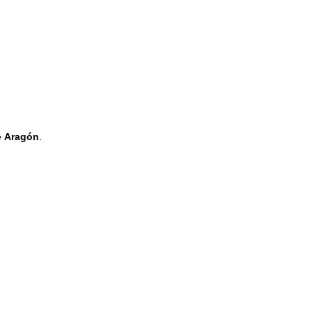
e
Aragón
.