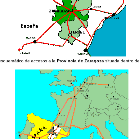
squemático de accesos a la
Provincia de Zaragoza
situada dentro d