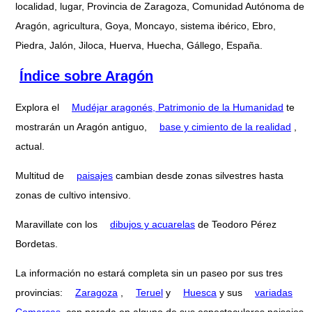
localidad, lugar, Provincia de Zaragoza, Comunidad Autónoma de
Aragón, agricultura, Goya, Moncayo, sistema ibérico, Ebro,
Piedra, Jalón, Jiloca, Huerva, Huecha, Gállego, España.
Índice sobre Aragón
Explora el
Mudéjar aragonés, Patrimonio de la Humanidad
te
mostrarán un Aragón antiguo,
base y cimiento de la realidad
,
actual.
Multitud de
paisajes
cambian desde zonas silvestres hasta
zonas de cultivo intensivo.
Maravillate con los
dibujos y acuarelas
de Teodoro Pérez
Bordetas.
La información no estará completa sin un paseo por sus tres
provincias:
Zaragoza
,
Teruel
y
Huesca
y sus
variadas
Comarcas
, con parada en alguno de sus espectaculares paisajes