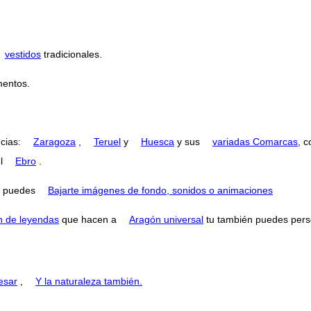
vestidos
tradicionales.
entos.
ncias:
Zaragoza
,
Teruel
y
Huesca
y sus
variadas Comarcas
, 
el
Ebro
.
puedes
Bajarte imágenes de fondo, sonidos o animaciones
n de leyendas
que hacen a
Aragón universal
tu también puedes perse
esar
,
Y la naturaleza también.