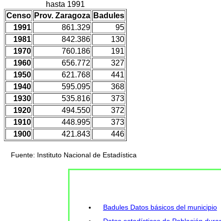
hasta 1991
Censo
Prov. Zaragoza
Badules
1991
861.329
95
1981
842.386
130
1970
760.186
191
1960
656.772
327
1950
621.768
441
1940
595.095
368
1930
535.816
373
1920
494.550
372
1910
448.995
373
1900
421.843
446
Fuente: Instituto Nacional de Estadística
Badules Datos básicos del municipio
Datos estadísticos de Población duran