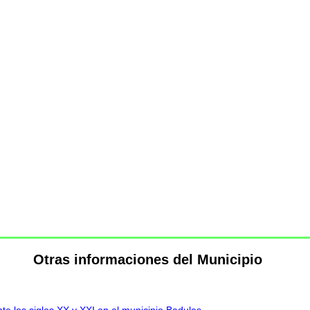
Otras informaciones del Municipio
te los siglos XX y XXI en el municipio Badules