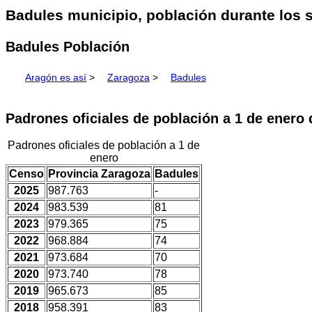
Badules municipio, población durante los s
Badules Población
Aragón es así
>
Zaragoza
>
Badules
Padrones oficiales de población a 1 de enero
Padrones oficiales de población a 1 de
enero
Censo
Provincia Zaragoza
Badules
2025
987.763
-
2024
983.539
81
2023
979.365
75
2022
968.884
74
2021
973.684
70
2020
973.740
78
2019
965.673
85
2018
958.391
83