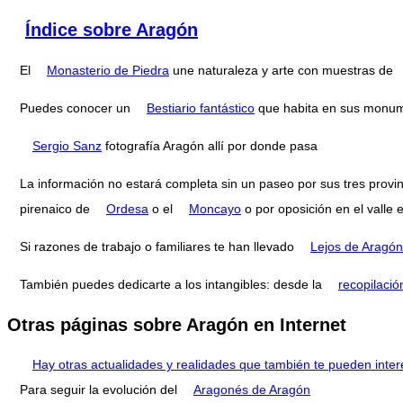
Índice sobre Aragón
El
Monasterio de Piedra
une naturaleza y arte con muestras de
Puedes conocer un
Bestiario fantástico
que habita en sus monum
Sergio Sanz
fotografía Aragón allí por donde pasa
La información no estará completa sin un paseo por sus tres provi
pirenaico de
Ordesa
o el
Moncayo
o por oposición en el valle 
Si razones de trabajo o familiares te han llevado
Lejos de Aragón
También puedes dedicarte a los intangibles: desde la
recopilació
Otras páginas sobre Aragón en Internet
Hay otras actualidades y realidades que también te pueden inter
Para seguir la evolución del
Aragonés de Aragón