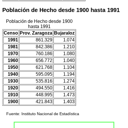
Población de Hecho desde 1900 hasta 1991
Población de Hecho desde 1900
hasta 1991
Censo
Prov. Zaragoza
Bujaraloz
1991
861.329
1.074
1981
842.386
1.210
1970
760.186
1.080
1960
656.772
1.040
1950
621.768
1.104
1940
595.095
1.194
1930
535.816
1.274
1920
494.550
1.416
1910
448.995
1.473
1900
421.843
1.403
Fuente: Instituto Nacional de Estadística