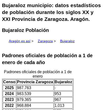
Bujaraloz municipio: datos estadísticos
de población durante los siglos XX y
XXI Provincia de Zaragoza. Aragón.
Bujaraloz Población
Aragón es así
>
Zaragoza
>
Bujaraloz
Padrones oficiales de población a 1 de
enero de cada año
Padrones oficiales de población a 1 de
enero
Censo
Provincia Zaragoza
Bujaraloz
2025
987.763
-
2024
983.539
953
2023
979.365
967
2022
968.884
1.013