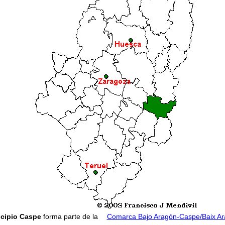
cipio Caspe
forma parte de la
Comarca Bajo Aragón-Caspe/Baix A