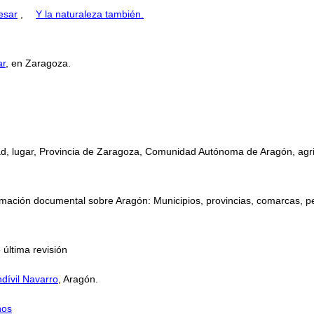
esar
,
Y la naturaleza también.
ar
, en Zaragoza.
dad, lugar, Provincia de Zaragoza, Comunidad Autónoma de Aragón, agric
mación documental sobre Aragón: Municipios, provincias, comarcas, perso
 última revisión
dívil Navarro
, Aragón.
nos