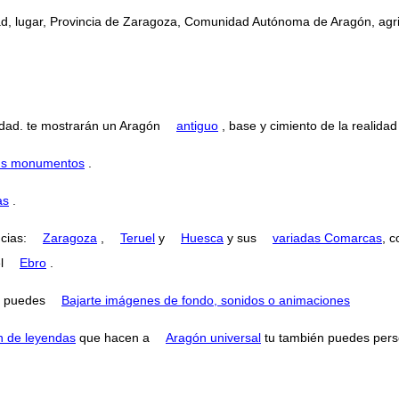
dad, lugar, Provincia de Zaragoza, Comunidad Autónoma de Aragón, agric
dad. te mostrarán un Aragón
antiguo
, base y cimiento de la realidad
 sus monumentos
.
as
.
ncias:
Zaragoza
,
Teruel
y
Huesca
y sus
variadas Comarcas
, 
el
Ebro
.
puedes
Bajarte imágenes de fondo, sonidos o animaciones
n de leyendas
que hacen a
Aragón universal
tu también puedes perse