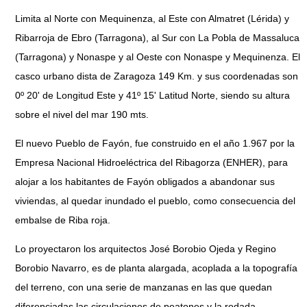
Limita al Norte con Mequinenza, al Este con Almatret (Lérida) y
Ribarroja de Ebro (Tarragona), al Sur con La Pobla de Massaluca
(Tarragona) y Nonaspe y al Oeste con Nonaspe y Mequinenza. El
casco urbano dista de Zaragoza 149 Km. y sus coordenadas son
0º 20' de Longitud Este y 41º 15' Latitud Norte, siendo su altura
sobre el nivel del mar 190 mts.
El nuevo Pueblo de Fayón, fue construido en el año 1.967 por la
Empresa Nacional Hidroeléctrica del Ribagorza (ENHER), para
alojar a los habitantes de Fayón obligados a abandonar sus
viviendas, al quedar inundado el pueblo, como consecuencia del
embalse de Riba roja.
Lo proyectaron los arquitectos José Borobio Ojeda y Regino
Borobio Navarro, es de planta alargada, acoplada a la topografía
del terreno, con una serie de manzanas en las que quedan
diferenciadas las circulaciones de peatones y la rodada.