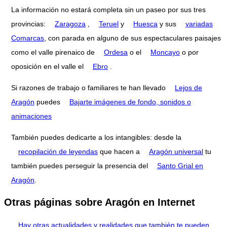
La información no estará completa sin un paseo por sus tres
provincias:
Zaragoza
,
Teruel
y
Huesca
y sus
variadas
Comarcas
, con parada en alguno de sus espectaculares paisajes
como el valle pirenaico de
Ordesa
o el
Moncayo
o por
oposición en el valle el
Ebro
.
Si razones de trabajo o familiares te han llevado
Lejos de
Aragón
puedes
Bajarte imágenes de fondo, sonidos o
animaciones
También puedes dedicarte a los intangibles: desde la
recopilación de leyendas
que hacen a
Aragón universal
tu
también puedes perseguir la presencia del
Santo Grial en
Aragón
.
Otras páginas sobre Aragón en Internet
Hay otras actualidades y realidades que también te pueden