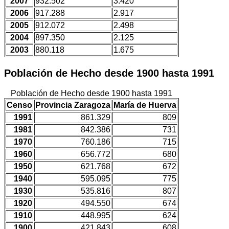
2007
932.502
3.420
2006
917.288
2.917
2005
912.072
2.498
2004
897.350
2.125
2003
880.118
1.675
Población de Hecho desde 1900 hasta 1991
Población de Hecho desde 1900 hasta 1991
Censo
Provincia Zaragoza
María de Huerva
1991
861.329
809
1981
842.386
731
1970
760.186
715
1960
656.772
680
1950
621.768
672
1940
595.095
775
1930
535.816
807
1920
494.550
674
1910
448.995
624
1900
421.843
608