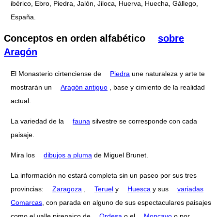
ibérico, Ebro, Piedra, Jalón, Jiloca, Huerva, Huecha, Gállego,
España.
Conceptos en orden alfabético
sobre
Aragón
El Monasterio cirtenciense de
Piedra
une naturaleza y arte te
mostrarán un
Aragón antiguo
, base y cimiento de la realidad
actual.
La variedad de la
fauna
silvestre se corresponde con cada
paisaje.
Mira los
dibujos a pluma
de Miguel Brunet.
La información no estará completa sin un paseo por sus tres
provincias:
Zaragoza
,
Teruel
y
Huesca
y sus
variadas
Comarcas
, con parada en alguno de sus espectaculares paisajes
como el valle pirenaico de
Ordesa
o el
Moncayo
o por