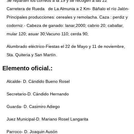
Se reparten los correos a la 19 y se recogen a las 22
Carretera de Rueda de La Almunia a 2 Km- Báñalo el río Jalón-
Principales producciones: cereales y remolacha. Caza : perdiz y
codorniz.- Cabeza de ganado: lanar,2000; cabrio 20; caballar,
mular 120; asuar 30;Vacuno 110; cerda 90;
Alumbrado eléctrico-Fiestas el 22 de Mayo y 11 de noviembre,
Sta. Quiteria y San Martín.
Elemento oficial.:
Alcalde- D. Cándido Bueno Rosel
Secretario-D. Cándido Hernando
Guarda- D. Casimiro Adiego
Juez Municipal-D. Mariano Rosel Langarita
Parroco- D. Joaquin Ausón