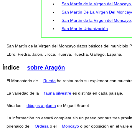
San Martín de la Virgen del Moncayo 
San Martín De La Virgen Del Moncayo
San Martín de la Virgen del Moncayo, 
San Martín Urbanización
San Martín de la Virgen del Moncayo datos básicos del municipio P
Ebro, Piedra, Jalón, Jiloca, Huerva, Huecha, Gállego, España.
Índice
sobre Aragón
El Monasterio de
Rueda
ha restaurado su explendor con muestr
La variedad de la
fauna silvestre
es distinta en cada paisaje.
Mira los
dibujos a pluma
de Miguel Brunet.
La información no estará completa sin un paseo por sus tres provi
pirenaico de
Ordesa
o el
Moncayo
o por oposición en el valle 