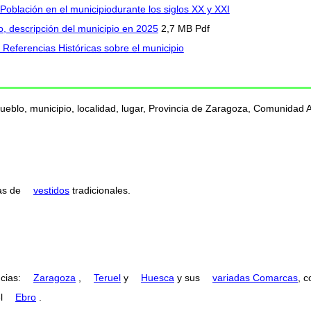
Población en el municipiodurante los siglos XX y XXI
, descripción del municipio en 2025
2,7 MB Pdf
Referencias Históricas sobre el municipio
ueblo, municipio, localidad, lugar, Provincia de Zaragoza, Comunidad 
as de
vestidos
tradicionales.
ncias:
Zaragoza
,
Teruel
y
Huesca
y sus
variadas Comarcas
, 
el
Ebro
.