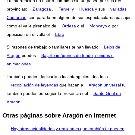
La información no estará completa sin un paseo por sus tres
provincias:
Zaragoza
,
Teruel
y
Huesca
y sus
variadas
Comarcas
, con parada en alguno de sus espectaculares paisajes
como el valle pirenaico de
Ordesa
o el
Moncayo
o por
oposición en el valle el
Ebro
.
Si razones de trabajo o familiares te han llevado
Lejos de
Aragón
puedes
Bajarte imágenes de fondo, sonidos o
animaciones
También puedes dedicarte a los intangibles: desde la
recopilación de leyendas
que hacen a
Aragón universal
tu
también puedes perseguir la presencia del
Santo Grial en
Aragón
.
Otras páginas sobre Aragón en Internet
Hay otras actualidades y realidades que también te pueden