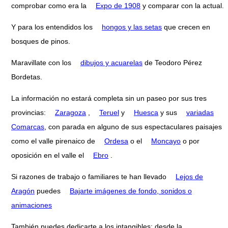
comprobar como era la
Expo de 1908
y comparar con la actual.
Y para los entendidos los
hongos y las setas
que crecen en
bosques de pinos.
Maravillate con los
dibujos y acuarelas
de Teodoro Pérez
Bordetas.
La información no estará completa sin un paseo por sus tres
provincias:
Zaragoza
,
Teruel
y
Huesca
y sus
variadas
Comarcas
, con parada en alguno de sus espectaculares paisajes
como el valle pirenaico de
Ordesa
o el
Moncayo
o por
oposición en el valle el
Ebro
.
Si razones de trabajo o familiares te han llevado
Lejos de
Aragón
puedes
Bajarte imágenes de fondo, sonidos o
animaciones
También puedes dedicarte a los intangibles: desde la