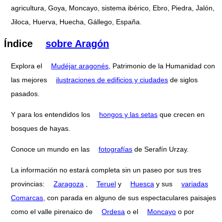
agricultura, Goya, Moncayo, sistema ibérico, Ebro, Piedra, Jalón,
Jiloca, Huerva, Huecha, Gállego, España.
Índice
sobre Aragón
Explora el
Mudéjar aragonés,
Patrimonio de la Humanidad con
las mejores
ilustraciones de edificios y ciudades
de siglos
pasados.
Y para los entendidos los
hongos y las setas
que crecen en
bosques de hayas.
Conoce un mundo en las
fotografías
de Serafín Urzay.
La información no estará completa sin un paseo por sus tres
provincias:
Zaragoza
,
Teruel
y
Huesca
y sus
variadas
Comarcas
, con parada en alguno de sus espectaculares paisajes
como el valle pirenaico de
Ordesa
o el
Moncayo
o por