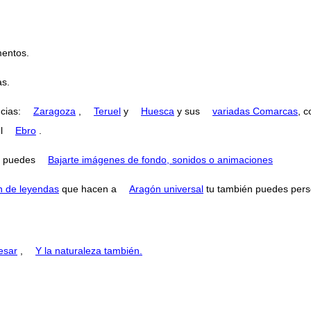
entos.
as.
ncias:
Zaragoza
,
Teruel
y
Huesca
y sus
variadas Comarcas
, 
el
Ebro
.
puedes
Bajarte imágenes de fondo, sonidos o animaciones
n de leyendas
que hacen a
Aragón universal
tu también puedes perse
esar
,
Y la naturaleza también.