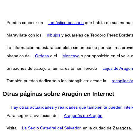
Puedes conocer un
fantástico bestiario
que habita en sus monum
Maravillate con los
dibujos
y acuarelas de Teodoro Pérez Bordet
La información no estará completa sin un paseo por sus tres provi
pirenaico de
Ordesa
o el
Moncayo
o por oposición en el valle 
Si razones de trabajo o familiares te han llevado
Lejos de Aragón
También puedes dedicarte a los intangibles: desde la
recopilació
Otras páginas sobre Aragón en Internet
Hay otras actualidades y realidades que también te pueden inter
Para seguir la evolución del
Aragonés de Aragón
Visita
La Seo o Catedral del Salvador
, en la ciudad de Zaragoza.