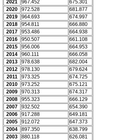
2021
967.452
675.301
2020
972.528
681.877
2019
964.693
674.997
2018
954.811
666.880
2017
953.486
664.938
2016
950.507
661.108
2015
956.006
664.953
2014
960.111
666.058
2013
978.638
682.004
2012
978.130
679.624
2011
973.325
674.725
2010
973.252
675.121
2009
970.313
674.317
2008
955.323
666.129
2007
932.502
654.390
2006
917.288
649.181
2005
912.072
647.373
2004
897.350
638.799
2003
880.118
626.081