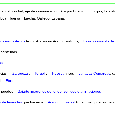
 capital, ciudad, eje de comunicación, Aragón Pueblo, municipio, loca
Jiloca, Huerva, Huecha, Gállego, España.
nos monasterios
te mostrarán un Aragón antiguo,
base y cimiento de 
cosistemas.
as
.
ncias:
Zaragoza
,
Teruel
y
Huesca
y sus
variadas Comarcas
, 
el
Ebro
.
puedes
Bajarte imágenes de fondo, sonidos o animaciones
n de leyendas
que hacen a
Aragón universal
tu también puedes perse