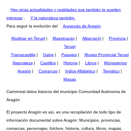
Hay otras actualidades y realidades que también te pueden
interesar
,
Y la naturaleza también.
Para seguir la evolución del
Aragonés de Aragón
Mudéjar en Teruel
|
Maestrazgo
|
Albarracín
|
Provincia
|
Teruel
Tramacastilla
|
Galve
|
Paisajes
|
Museo Provincial Teruel
Naturaleza
|
Castillos
|
Historia
|
Libros
|
Monasterios
Aragón
|
Comarcas
|
Indice Alfabético
|
Temático
|
Mapas
Caminreal datos básicos del municipio Comunidad Autónoma de
Aragón
El proyecto Aragón es así, es una recopilación de todo tipo de
información documental sobre Aragón: Municipios, provincias,
comarcas, personajes, folclore, historia, cultura, libros, mapas,