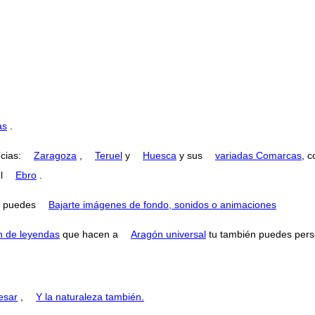
as
.
ncias:
Zaragoza
,
Teruel
y
Huesca
y sus
variadas Comarcas
, 
el
Ebro
.
puedes
Bajarte imágenes de fondo, sonidos o animaciones
n de leyendas
que hacen a
Aragón universal
tu también puedes perse
esar
,
Y la naturaleza también.