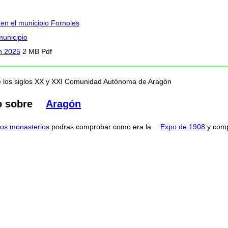
 en el municipio Fornoles
municipio
en 2025
2 MB Pdf
nte los siglos XX y XXI Comunidad Autónoma de Aragón
o sobre
Aragón
os monasterios
podras comprobar como era la
Expo de 1908
y comp