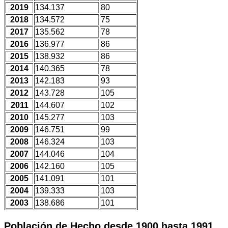
2019
134.137
80
2018
134.572
75
2017
135.562
78
2016
136.977
86
2015
138.932
86
2014
140.365
78
2013
142.183
93
2012
143.728
105
2011
144.607
102
2010
145.277
103
2009
146.751
99
2008
146.324
103
2007
144.046
104
2006
142.160
105
2005
141.091
101
2004
139.333
103
2003
138.686
101
Población de Hecho desde 1900 hasta 1991