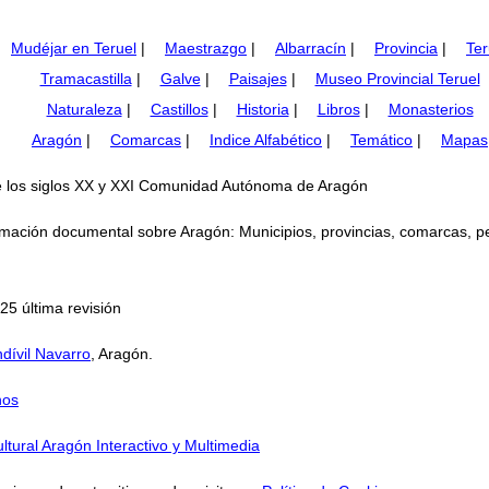
Mudéjar en Teruel
|
Maestrazgo
|
Albarracín
|
Provincia
|
Ter
Tramacastilla
|
Galve
|
Paisajes
|
Museo Provincial Teruel
Naturaleza
|
Castillos
|
Historia
|
Libros
|
Monasterios
Aragón
|
Comarcas
|
Indice Alfabético
|
Temático
|
Mapas
nte los siglos XX y XXI Comunidad Autónoma de Aragón
mación documental sobre Aragón: Municipios, provincias, comarcas, perso
25 última revisión
dívil Navarro
, Aragón.
nos
ltural Aragón Interactivo y Multimedia