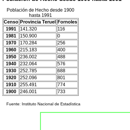
Población de Hecho desde 1900
hasta 1991
Censo
Provincia Teruel
Fornoles
1991
141.320
116
1981
150.900
0
1970
170.284
256
1960
215.183
400
1950
236.002
488
1940
232.064
576
1930
252.785
688
1920
252.096
801
1910
255.491
774
1900
246.001
733
Fuente: Instituto Nacional de Estadística