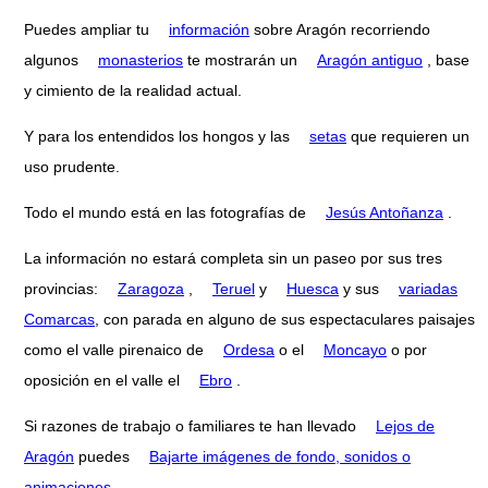
Puedes ampliar tu
información
sobre Aragón recorriendo
algunos
monasterios
te mostrarán un
Aragón antiguo
, base
y cimiento de la realidad actual.
Y para los entendidos los hongos y las
setas
que requieren un
uso prudente.
Todo el mundo está en las fotografías de
Jesús Antoñanza
.
La información no estará completa sin un paseo por sus tres
provincias:
Zaragoza
,
Teruel
y
Huesca
y sus
variadas
Comarcas
, con parada en alguno de sus espectaculares paisajes
como el valle pirenaico de
Ordesa
o el
Moncayo
o por
oposición en el valle el
Ebro
.
Si razones de trabajo o familiares te han llevado
Lejos de
Aragón
puedes
Bajarte imágenes de fondo, sonidos o
animaciones