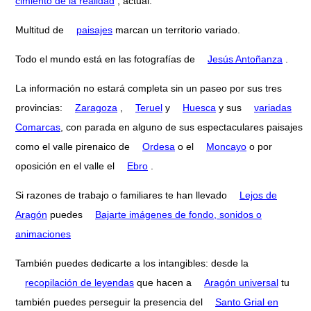
cimiento de la realidad
, actual.
Multitud de
paisajes
marcan un territorio variado.
Todo el mundo está en las fotografías de
Jesús Antoñanza
.
La información no estará completa sin un paseo por sus tres
provincias:
Zaragoza
,
Teruel
y
Huesca
y sus
variadas
Comarcas
, con parada en alguno de sus espectaculares paisajes
como el valle pirenaico de
Ordesa
o el
Moncayo
o por
oposición en el valle el
Ebro
.
Si razones de trabajo o familiares te han llevado
Lejos de
Aragón
puedes
Bajarte imágenes de fondo, sonidos o
animaciones
También puedes dedicarte a los intangibles: desde la
recopilación de leyendas
que hacen a
Aragón universal
tu
también puedes perseguir la presencia del
Santo Grial en