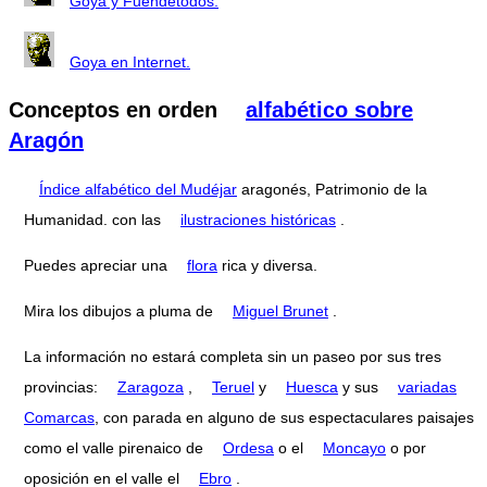
Goya y Fuendetodos.
Goya en Internet.
Conceptos en orden
alfabético sobre
Aragón
Índice alfabético del Mudéjar
aragonés, Patrimonio de la
Humanidad. con las
ilustraciones históricas
.
Puedes apreciar una
flora
rica y diversa.
Mira los dibujos a pluma de
Miguel Brunet
.
La información no estará completa sin un paseo por sus tres
provincias:
Zaragoza
,
Teruel
y
Huesca
y sus
variadas
Comarcas
, con parada en alguno de sus espectaculares paisajes
como el valle pirenaico de
Ordesa
o el
Moncayo
o por
oposición en el valle el
Ebro
.