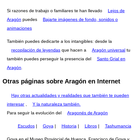
Si razones de trabajo o familiares te han llevado
Lejos de
Aragón
puedes
Bajarte imágenes de fondo, sonidos o
animaciones
También puedes dedicarte a los intangibles: desde la
recopilación de leyendas
que hacen a
Aragón universal
tu
también puedes perseguir la presencia del
Santo Grial en
Aragón
.
Otras páginas sobre Aragón en Internet
Hay otras actualidades y realidades que también te pueden
interesar
,
Y la naturaleza también.
Para seguir la evolución del
Aragonés de Aragón
Escudos
|
Goya
|
Historia
|
Libros
|
Tashumancia
Goya en el Museo Provincial de Huesca. Francisco de Goya y